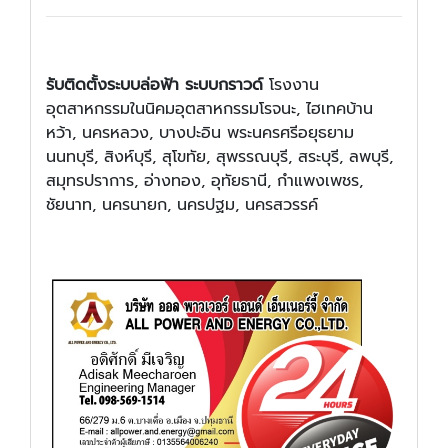
รับติดตั้งระบบล่อฟ้า ระบบกราวด์
โรงงาน
อุตสาหกรรมในนิคมอุตสาหกรรมโรจนะ, ไฮเทคบ้าน
หว้า, นครหลวง, บางปะอิน พระนครศรีอยุธยาม
นนทบุรี, สิงห์บุรี, สุโขทัย, สุพรรณบุรี, สระบุรี, ลพบุรี,
สมุทรปราการ, อ่างทอง, อุทัยธานี, กำแพงเพชร,
ชัยนาท, นครนายก, นครปฐม, นครสวรรค์