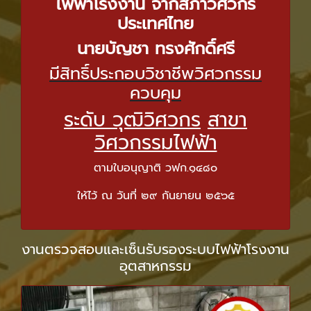
ไฟฟ้าโรงงาน จากสภาวิศวกร
ประเทศไทย
นายบัญชา ทรงศักดิ์ศรี
มีสิทธิ์ประกอบวิชาชีพวิศวกรรม
ควบคุม
ระดับ วุฒิวิศวกร
สาขา
วิศวกรรมไฟฟ้า
ตามใบอนุญาติ วฟก.๑๔๘๐
ให้ไว้ ณ วันที่ ๒๙ กันยายน ๒๕๖๕
งานตรวจสอบและเซ็นรับรองระบบไฟฟ้าโรงงาน
อุตสาหกรรม