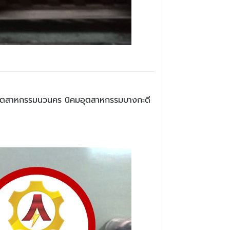
คมอุตสาหกรรมนวนคร นิคมอุตสาหกรรมบางกะดี